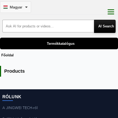
Magyar
Search Products
Termékkatalógus
Főoldal
Our Products
Products
RÓLUNK
A JINGWEI TECH-ről