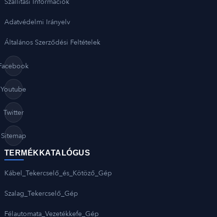
Szállítási Információk
Adatvédelmi Irányelv
Általános Szerződési Feltételek
Facebook
Youtube
Twitter
Sitemap
TERMÉKKATALÓGUS
Kábel_Tekercselő_és_Kötöző_Gép
Szalag_Tekercselő_Gép
Félautomata_Vezetékkefe_Gép