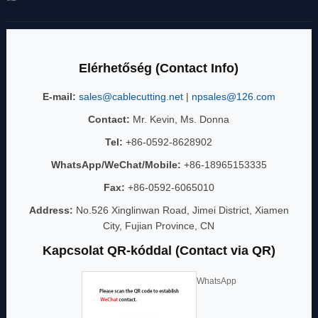
Elérhetőség (Contact Info)
E-mail:
sales@cablecutting.net
|
npsales@126.com
Contact:
Mr. Kevin, Ms. Donna
Tel:
+86-0592-8628902
WhatsApp/WeChat/Mobile:
+86-18965153335
Fax:
+86-0592-6065010
Address:
No.526 Xinglinwan Road, Jimei District, Xiamen
City, Fujian Province, CN
Kapcsolat QR-kóddal (Contact via QR)
WhatsApp