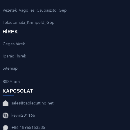
Vezeték_Vágó_és_Csupaszító_Gép
Félautomata_Krimpelő_Gép
HÍREK
Céges hírek
Iparági hírek
Sitemap
RSS
Atom
KAPCSOLAT
sales@cablecutting.net
kevin201166
+86-18965153335