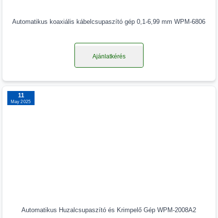
Automatikus koaxiális kábelcsupaszító gép 0,1-6,99 mm WPM-6806
Ajánlatkérés
11
May 2025
Automatikus Huzalcsupaszító és Krimpelő Gép WPM-2008A2