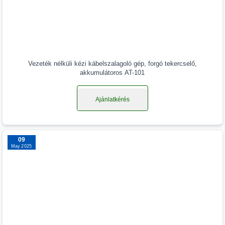
Vezeték nélküli kézi kábelszalagoló gép, forgó tekercselő,
akkumulátoros AT-101
Ajánlatkérés
09
May 2025