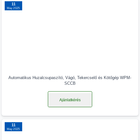
11
May 2025
Automatikus Huzalcsupaszító, Vágó, Tekercselő és Kötőgép WPM-
SCCB
Ajánlatkérés
11
May 2025