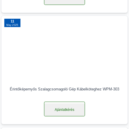
11
May 2025
Érintőképernyős Szalagcsomagoló Gép Kábelköteghez WPM-303
Ajánlatkérés