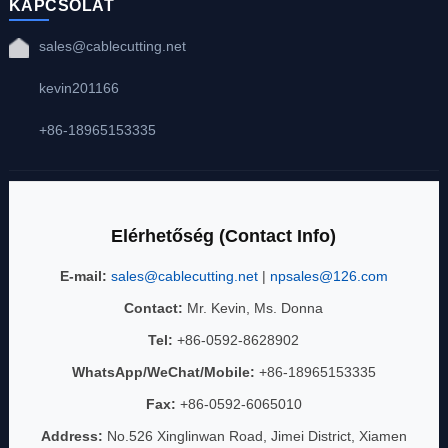
KAPCSOLAT
sales@cablecutting.net
kevin201166
+86-18965153335
Elérhetőség (Contact Info)
E-mail:
sales@cablecutting.net
|
npsales@126.com
Contact:
Mr. Kevin, Ms. Donna
Tel:
+86-0592-8628902
WhatsApp/WeChat/Mobile:
+86-18965153335
Fax:
+86-0592-6065010
Address:
No.526 Xinglinwan Road, Jimei District, Xiamen