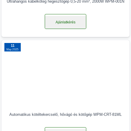
Ultrahangos kábelköteg hegesztőgép 0,5-20 mm², 2000W WPM-001N
Ajánlatkérés
11
May 2025
Automatikus kötéltekercselő, hővágó és kötőgép WPM-CRT-81ML