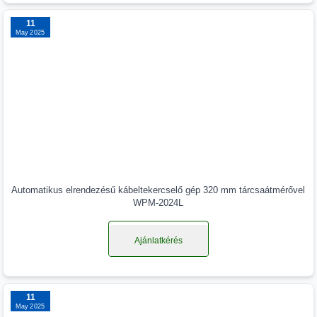
11
May 2025
Automatikus elrendezésű kábeltekercselő gép 320 mm tárcsaátmérővel
WPM-2024L
Ajánlatkérés
11
May 2025