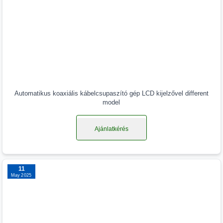
Automatikus koaxiális kábelcsupaszító gép LCD kijelzővel different
model
Ajánlatkérés
11
May 2025