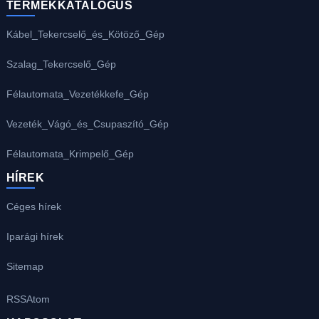
TERMÉKKATALÓGUS
Kábel_Tekercselő_és_Kötöző_Gép
Szalag_Tekercselő_Gép
Félautomata_Vezetékkefe_Gép
Vezeték_Vágó_és_Csupaszító_Gép
Félautomata_Krimpelő_Gép
HÍREK
Céges hírek
Iparági hírek
Sitemap
RSS
Atom