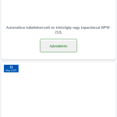
Automatikus kábeltekercselő és kötözőgép nagy kapacitással WPM-
212L
Ajánlatkérés
11
May 2025