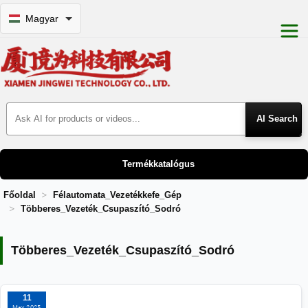
Magyar
Search Products
Termékkatalógus
Főoldal
Félautomata_Vezetékkefe_Gép
Többeres_Vezeték_Csupaszító_Sodró
Többeres_Vezeték_Csupaszító_Sodró
Többeres_Vezeték_Csupaszító_Sodró
11
May 2025