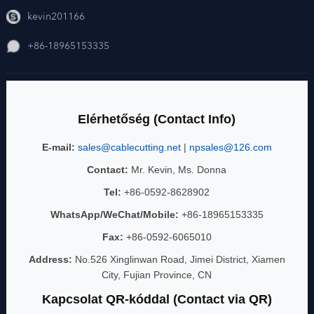
kevin201166
+86-18965153335
Elérhetőség (Contact Info)
E-mail:
sales@cablecutting.net
|
npsales@126.com
Contact:
Mr. Kevin, Ms. Donna
Tel:
+86-0592-8628902
WhatsApp/WeChat/Mobile:
+86-18965153335
Fax:
+86-0592-6065010
Address:
No.526 Xinglinwan Road, Jimei District, Xiamen
City, Fujian Province, CN
Kapcsolat QR-kóddal (Contact via QR)