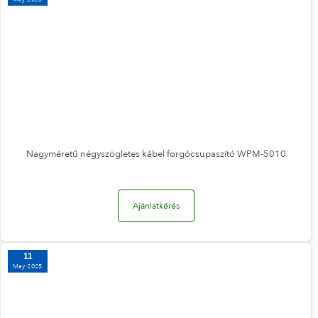
Nagyméretű négyszögletes kábel forgócsupaszító WPM-5010
Ajánlatkérés
11
May 2025