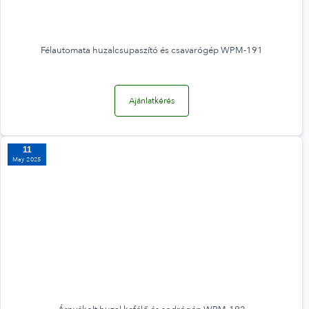
Félautomata huzalcsupaszító és csavarógép WPM-191
Ajánlatkérés
11
May 2025