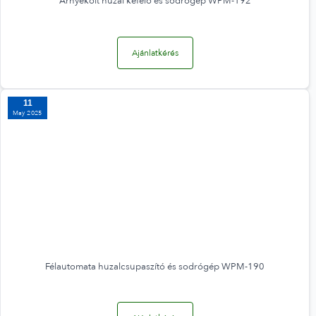
Árnyékolt huzal kefélő és sodrógép WPM-192
Ajánlatkérés
11
May 2025
Félautomata huzalcsupaszító és sodrógép WPM-190