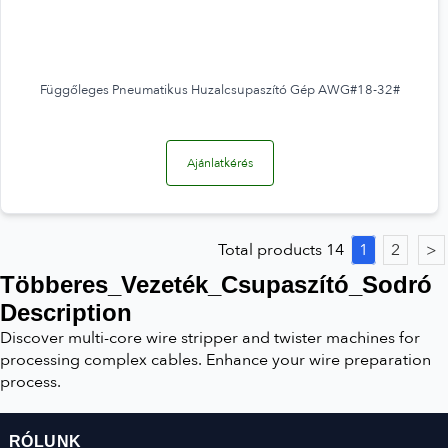
Függőleges Pneumatikus Huzalcsupaszító Gép AWG#18-32#
Ajánlatkérés
Total products 14
1
2
>
Többeres_Vezeték_Csupaszító_Sodró
Description
Discover multi-core wire stripper and twister machines for
processing complex cables. Enhance your wire preparation
process.
RÓLUNK