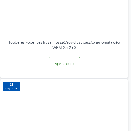
Többeres köpenyes huzal hosszú/rövid csupaszító automata gép
WPM-25-290
Ajánlatkérés
11
May 2025