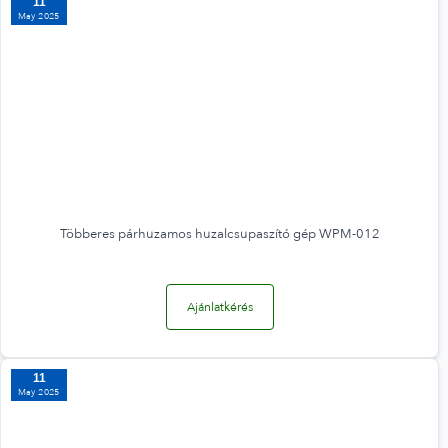
11
May 2025
Többeres párhuzamos huzalcsupaszító gép WPM-012
Ajánlatkérés
11
May 2025