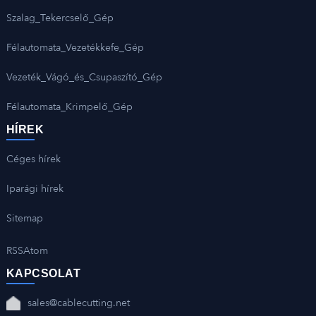
Szalag_Tekercselő_Gép
Félautomata_Vezetékkefe_Gép
Vezeték_Vágó_és_Csupaszító_Gép
Félautomata_Krimpelő_Gép
HÍREK
Céges hírek
Iparági hírek
Sitemap
RSS
Atom
KAPCSOLAT
sales@cablecutting.net