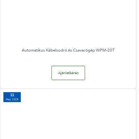
Automatikus Kábelsodró és Csavarógép WPM-20T
Ajánlatkérés
11
May 2025